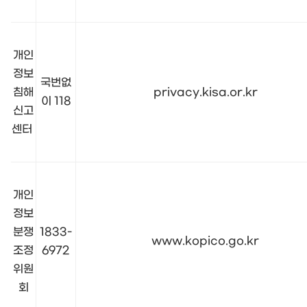
개인
정보
국번없
침해
privacy.kisa.or.kr
이 118
신고
센터
개인
정보
분쟁
1833-
www.kopico.go.kr
조정
6972
위원
회