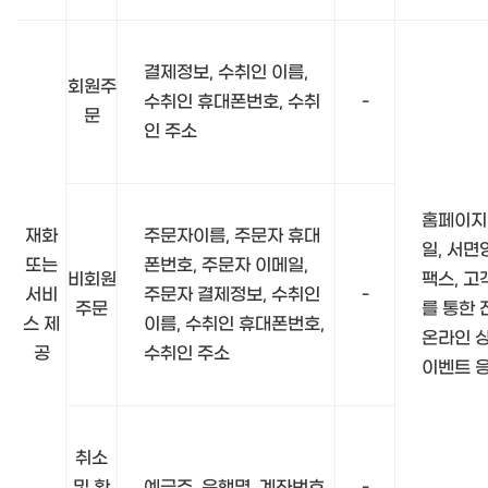
결제정보, 수취인 이름,
회원주
수취인 휴대폰번호, 수취
-
문
인 주소
홈페이지
재화
주문자이름, 주문자 휴대
일, 서면
또는
폰번호, 주문자 이메일,
비회원
팩스, 
서비
주문자 결제정보, 수취인
-
주문
를 통한
스 제
이름, 수취인 휴대폰번호,
온라인 상
공
수취인 주소
이벤트 
취소
및 환
예금주, 은행명, 계좌번호
-